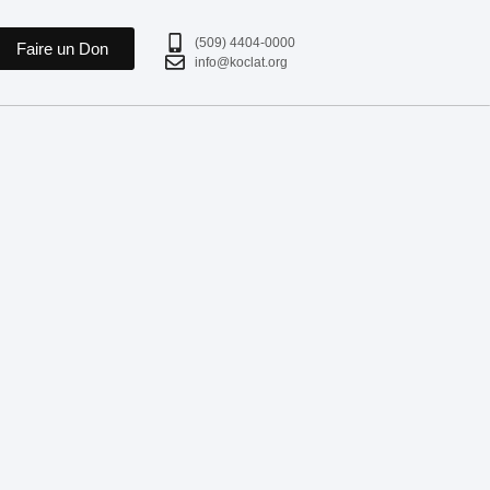
(509) 4404-0000
Faire un Don
info@koclat.org