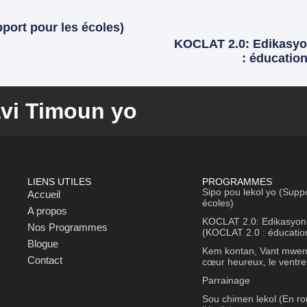
port pour les écoles)
KOCLAT 2.0: Edikasyo
: éducation
vi Timoun yo
LIENS UTILES
PROGRAMMES
Sipo pou lekol yo (Suppo
Accueil
écoles)
A propos
KOCLAT 2.0: Edikasyon 
Nos Programmes
(KOCLAT 2.0 : éducation
Blogue
Kem kontan, Vant mwen
Contact
cœur heureux, le ventre
Parrainage
Sou chimen lekol (En ro